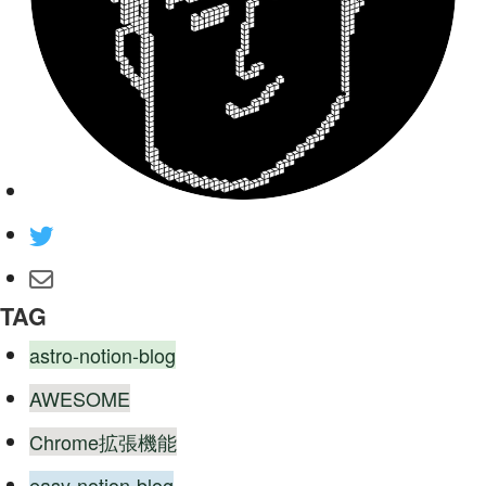
TAG
astro-notion-blog
AWESOME
Chrome拡張機能
easy-notion-blog