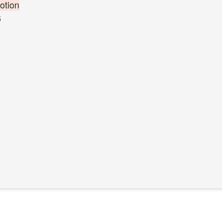
otion
6