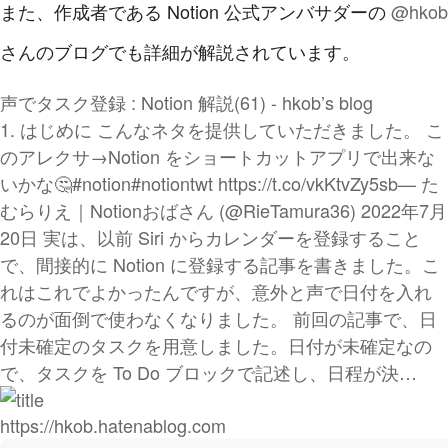
また、作成者である Notion 公式アンバサダーの
@hkob
さんのブログでも詳細が解説されています。
声でタスク登録 : Notion 解説(61) - hkob’s blog
1. はじめに こんなネタを提供していただきました。 こ
のアレクサ→Notion をショートカットアプリで出来な
いかな🤔#notion#notiontwt https://t.co/vkKtvZy5sb— た
むらりえ｜Notionおばさん (@RieTamura36) 2022年7月
20日 実は、以前 Siri からカレンダーを登録すること
で、間接的に Notion に登録する記事を書きました。こ
れはこれでよかったんですが、意外と声で日付を入れ
るのが面倒で使わなくなりました。 前回の記事で、日
付未確定のタスクを用意しました。日付が未確定なの
で、タスクを To Do ブロックで記述し、日程が決…
https://hkob.hatenablog.com