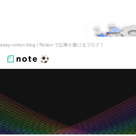
easy-notion-blog ( Notion で記事が書けるブログ )