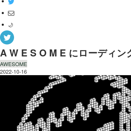
🌙
A W E S O M E にロー
AWESOME
2022-10-16