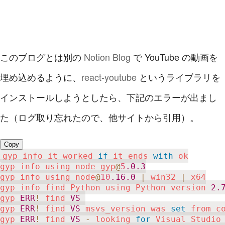
このブログとは別の
Notion Blog
で YouTube の動画を
埋め込めるように、
react-youtube
というライブラリを
インストールしようとしたら、下記のエラーが出まし
た（ログ取り忘れたので、他サイトから引用）。
Copy
gyp info it worked 
if
 it ends 
with
 ok

gyp info using node
-
gyp
@
5
.0
.3
gyp info using node
@
10
.16
.0
|
 win32 
|
 x64

gyp info find Python using Python version 
2.
gyp 
ERR
!
 find 
VS
gyp 
ERR
!
 find 
VS
 msvs_version was 
set
 from co
gyp 
ERR
!
 find 
VS
-
 looking 
for
 Visual Studio