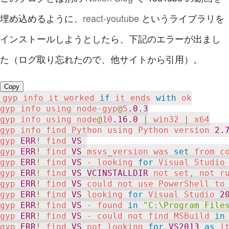
埋め込めるように、
react-youtube
というライブラリを
インストールしようとしたら、下記のエラーが出まし
た（ログ取り忘れたので、他サイトから引用）。
Copy
gyp info it worked 
if
 it ends 
with
 ok

gyp info using node
-
gyp
@
5
.0
.3
gyp info using node
@
10
.16
.0
|
 win32 
|
 x64

gyp info find Python using Python version 
2.
gyp 
ERR
!
 find 
VS
gyp 
ERR
!
 find 
VS
 msvs_version was 
set
 from co
gyp 
ERR
!
 find 
VS
-
 looking 
for
 Visual Studio
gyp 
ERR
!
 find 
VS
VCINSTALLDIR
 not set
,
 not r
gyp 
ERR
!
 find 
VS
 could not use PowerShell to
gyp 
ERR
!
 find 
VS
 looking 
for
 Visual Studio 
2
gyp 
ERR
!
 find 
VS
-
 found 
in
"C:\Program File
gyp 
ERR
!
 find 
VS
-
 could not find MSBuild 
in
gyp 
ERR
!
 find 
VS
 not looking 
for
VS2013
as
 i