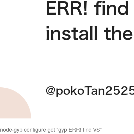
node-gyp configure got “gyp ERR! find VS”