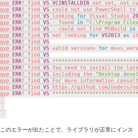
gyp 
ERR
!
 find 
VS
VCINSTALLDIR
 not set
,
 not r
gyp 
ERR
!
 find 
VS
 could not use PowerShell to
gyp 
ERR
!
 find 
VS
 looking 
for
 Visual Studio 
2
gyp 
ERR
!
 find 
VS
-
 found 
in
"C:\Program File
gyp 
ERR
!
 find 
VS
-
 could not find MSBuild 
in
gyp 
ERR
!
 find 
VS
 not looking 
for
VS2013
as
 i
gyp 
ERR
!
 find 
VS
gyp 
ERR
!
 find 
VS
 valid versions 
for
 msvs_ver
gyp 
ERR
!
 find 
VS
gyp 
ERR
!
 find 
VS
**
**
**
**
**
**
**
**
**
**
**
**
**
*
gyp 
ERR
!
 find 
VS
 You need to install the lat
gyp 
ERR
!
 find 
VS
 including the 
"Desktop deve
gyp 
ERR
!
 find 
VS
 For more information consul
gyp 
ERR
!
 find 
VS
 https
:
/
/
github
.
com
/
nodejs
/
n
gyp 
ERR
!
 find 
VS
**
**
**
**
**
**
**
**
**
**
**
**
**
*
・

・

・
このエラーが出たことで、ライブラリが正常にインス