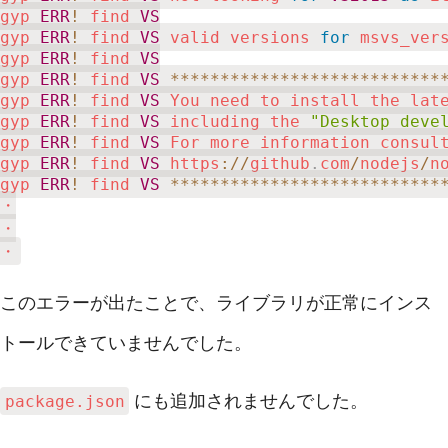
gyp 
ERR
!
 find 
VS
gyp 
ERR
!
 find 
VS
 valid versions 
for
 msvs_ver
gyp 
ERR
!
 find 
VS
gyp 
ERR
!
 find 
VS
**
**
**
**
**
**
**
**
**
**
**
**
**
*
gyp 
ERR
!
 find 
VS
 You need to install the lat
gyp 
ERR
!
 find 
VS
 including the 
"Desktop deve
gyp 
ERR
!
 find 
VS
 For more information consul
gyp 
ERR
!
 find 
VS
 https
:
/
/
github
.
com
/
nodejs
/
n
gyp 
ERR
!
 find 
VS
**
**
**
**
**
**
**
**
**
**
**
**
**
*
・

・

・
このエラーが出たことで、ライブラリが正常にインス
トールできていませんでした。
にも追加されませんでした。
package.json