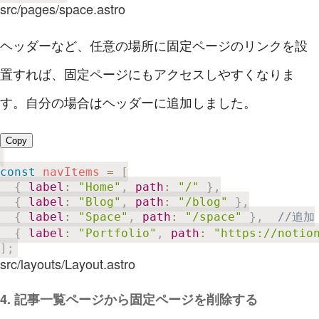
src/pages/space.astro
ヘッダーなど、任意の場所に固定ページのリンクを設
置すれば、固定ページにもアクセスしやすくなりま
す。自分の場合はヘッダーに追加しました。
Copy
const
 navItems 
=
[
{
label
:
"Home"
,
path
:
"/"
}
,
{
label
:
"Blog"
,
path
:
"/blog"
}
,
{
label
:
"Space"
,
path
:
"/space"
}
,
//追加
{
label
:
"Portfolio"
,
path
:
"https://notio
]
;
src/layouts/Layout.astro
4. 記事一覧ページから固定ページを削除する