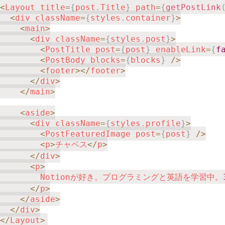
<
Layout title
=
{
post
.
Title
}
 path
=
{
getPostLink
<
div className
=
{
styles
.
container
}
>
<
main
>
<
div className
=
{
styles
.
post
}
>
<
PostTitle post
=
{
post
}
 enableLink
=
{
f
<
PostBody blocks
=
{
blocks
}
/
>
<
footer
>
<
/
footer
>
<
/
div
>
<
/
main
>
<
aside
>
<
div className
=
{
styles
.
profile
}
>
<
PostFeaturedImage post
=
{
post
}
/
>
<
p
>
チャベス
<
/
p
>
<
/
div
>
<
p
>
        Notionが好き。プログラミングと英語を学習中。
<
/
p
>
<
/
aside
>
<
/
div
>
<
/
Layout
>