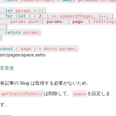
let
 params 
=
[
]
;
for
(
let
 i 
=
2
;
 i 
<=
 numberOfPages
;
 i
++
)
{
    params
.
push
(
{
params
:
{
page
:
 i
.
toString
}
return
 params
;
}
const
{
 page 
}
=
 Astro
.
params
;
src/pages/space.astro
変更後
各記事の Slug は取得する必要がないため、
は削除して、
を設定しま
getStaticPaths()
space
す。