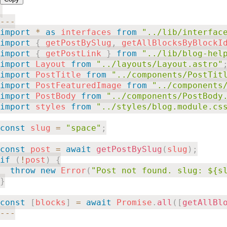
--
-
import
*
as
 interfaces 
from
"../lib/interfac
import
{
 getPostBySlug
,
 getAllBlocksByBlockI
import
{
 getPostLink 
}
from
"../lib/blog-hel
import
 Layout 
from
"../layouts/Layout.astro"
import
 PostTitle 
from
"../components/PostTit
import
 PostFeaturedImage 
from
"../components
import
 PostBody 
from
"../components/PostBody
import
 styles 
from
"../styles/blog.module.cs
const
 slug 
=
"space"
;
const
 post 
=
await
getPostBySlug
(
slug
)
;
if
(
!
post
)
{
throw
new
Error
(
"Post not found. slug: ${s
}
const
[
blocks
]
=
await
 Promise
.
all
(
[
getAllBl
--
-