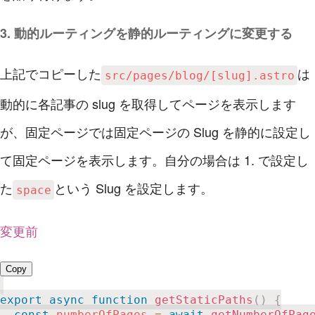
3. 動的ルーティングを静的ルーティングに変更する
上記でコピーした
は
src/pages/blog/[slug].astro
動的に各記事の slug を取得してページを表示します
が、固定ページでは固定ページの Slug を静的に設定し
て固定ページを表示します。自分の場合は 1. で設定し
た
という Slug を設定します。
space
変更前
Copy
export
async
function
getStaticPaths
(
)
{
const
 numberOfPages 
=
await
getNumberOfPag