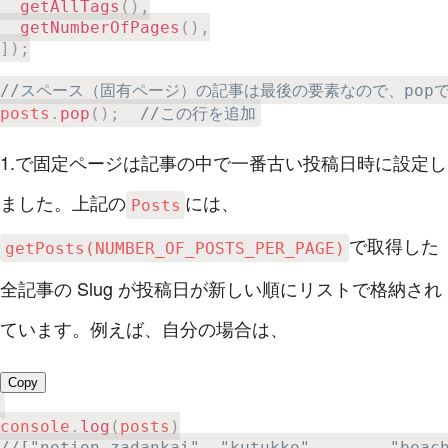
getAllTags
(
)
,
getNumberOfPages
(
)
,
]
)
;
//スペース（固有ページ）の記事は最後の要素なので、pop
posts
.
pop
(
)
;
//この行を追加
1.で固定ページは記事の中で一番古い投稿日時に設定し
ました。上記の
には、
Posts
で取得した
getPosts(NUMBER_OF_POSTS_PER_PAGE)
全記事の Slug が投稿日が新しい順にリストで格納され
ています。例えば、自分の場合は、
Copy
console
.
log
(
posts
)
//["notion-zadankai", "kutukko", ... , "beac