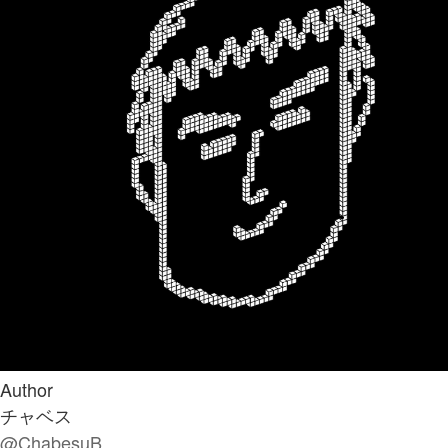
Author
チャベス
@ChabesuB