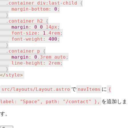
.
container div
:
last
-
child 
{
    margin
-
bottom
:
0
;
}
.
container h2 
{
margin
:
0
0
 14px
;
    font
-
size
:
1
.
4rem
;
    font
-
weight
:
400
;
}
.
container p 
{
margin
:
0
.
3rem auto
;
    line
-
height
:
 2rem
;
}
<
/
style
>
で
に
src/layouts/Layout.astro
navItems
{
を追加しま
label: "Space", path: "/contact" },
す。