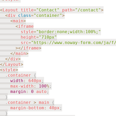
<
Layout title
=
"Contact"
 path
=
"/contact"
>
<
div 
class
=
"container"
>
<
main
>
<
iframe

        style
=
"border:none;width:100%;"
        height
=
"710px"
        src
=
"https://www.noway-form.com/ja/f
>
<
/
iframe
>
<
/
main
>
<
/
div
>
<
/
Layout
>
<
style
>
.
container 
{
width
:
 640px
;
    max
-
width
:
100
%
;
margin
:
0
 auto
;
}
.
container 
>
 main 
{
    margin
-
bottom
:
 40px
;
}