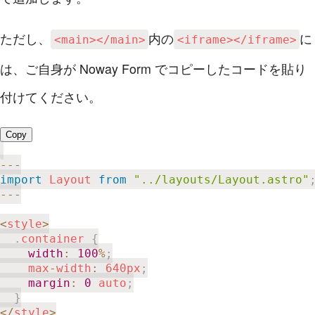
ただし、
内の
に
<main></main>
<iframe></iframe>
は、ご自身が Noway Form でコピーしたコードを貼り
付けてください。
Copy
--
-
import
 Layout 
from
"../layouts/Layout.astro"
--
-
<
style
>
.
container 
{
width
:
100
%
;
    max
-
width
:
 640px
;
margin
:
0
 auto
;
}
<
/
style
>